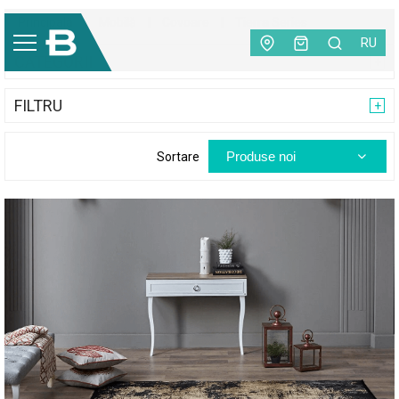
Principală
|
Mobilă
|
Covoare
|
Tierra Series
RU
CATEGORII
FILTRU
Produse noi
Sortare