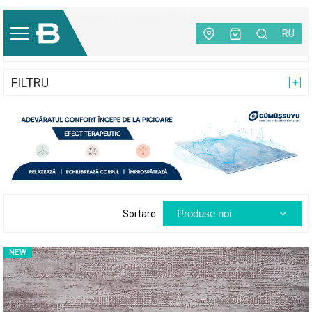
Principală
|
Mobilă
|
Covoare
|
Legro Series
RU
CATEGORII
FILTRU
Produse noi
Sortare
NEW