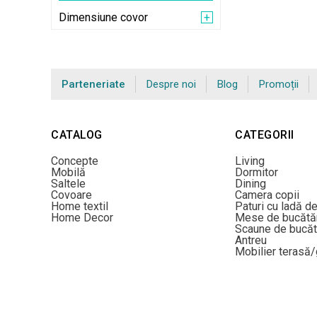
Dimensiune covor
Parteneriate
Despre noi
Blog
Promoții
CATALOG
CATEGORII
Concepte
Living
Mobilă
Dormitor
Saltele
Dining
Covoare
Camera copii
Home textil
Paturi cu ladă d
Home Decor
Mese de bucătă
Scaune de bucăt
Antreu
Mobilier terasă