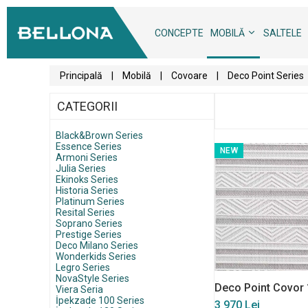
CONCEPTE
MOBILĂ
SALTELE
Principală
|
Mobilă
|
Covoare
|
Deco Point Series
CATEGORII
Black&Brown Series
Essence Series
NEW
Armoni Series
Julia Series
Ekinoks Series
Historia Series
Platinum Series
Resital Series
Soprano Series
Prestige Series
Deco Milano Series
Wonderkids Series
Legro Series
NovaStyle Series
Deco Point Covor 
Viera Seria
İpekzade 100 Series
3 970 Lei