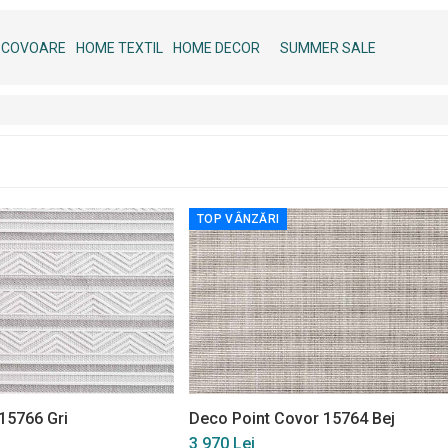
COVOARE
HOME TEXTIL
HOME DECOR
SUMMER SALE
TOP VÂNZĂRI
15766 Gri
Deco Point Covor 15764 Bej
3 970 Lei