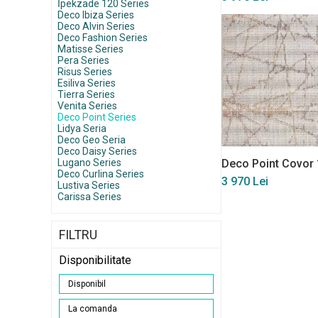
İpekzade 120 Series
Deco Ibiza Series
Deco Alvin Series
Deco Fashion Series
Matisse Series
Pera Series
Risus Series
Esiliva Series
Tierra Series
Venita Series
Deco Point Series
Lidya Seria
Deco Geo Seria
Deco Daisy Series
Lugano Series
Deco Point Covor 
Deco Curlina Series
3 970 Lei
Lustiva Series
Carissa Series
FILTRU
Disponibilitate
Disponibil
La comanda