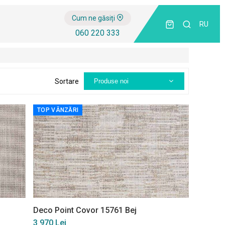
Cum ne găsiți
RU
060 220 333
Sortare
Produse noi
TOP VÂNZĂRI
Deco Point Covor 15761 Bej
3 970 Lei