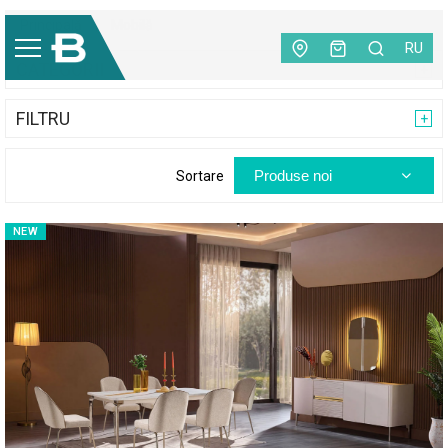
Principală
|
Mobilă
RU
CATEGORII
FILTRU
Produse noi
Sortare
NEW