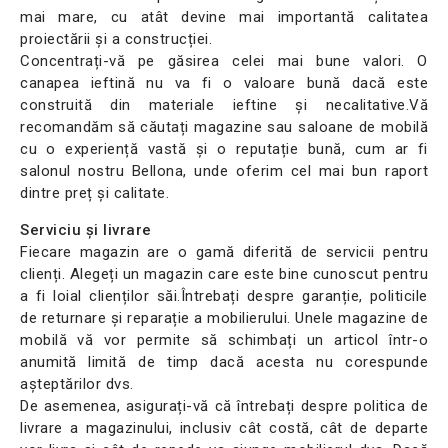
mai mare, cu atât devine mai importantă calitatea
proiectării și a construcției.
Concentrați-vă pe găsirea celei mai bune valori. O
canapea ieftină nu va fi o valoare bună dacă este
construită din materiale ieftine și necalitative.Vă
recomandăm să căutați magazine sau saloane de mobilă
cu o experiență vastă și o reputație bună, cum ar fi
salonul nostru Bellona, unde oferim cel mai bun raport
dintre preț și calitate.
Serviciu și livrare
Fiecare magazin are o gamă diferită de servicii pentru
clienți. Alegeți un magazin care este bine cunoscut pentru
a fi loial clienților săi.Întrebați despre garanție, politicile
de returnare și reparație a mobilierului. Unele magazine de
mobilă vă vor permite să schimbați un articol într-o
anumită limită de timp dacă acesta nu corespunde
așteptărilor dvs.
De asemenea, asigurați-vă că întrebați despre politica de
livrare a magazinului, inclusiv cât costă, cât de departe