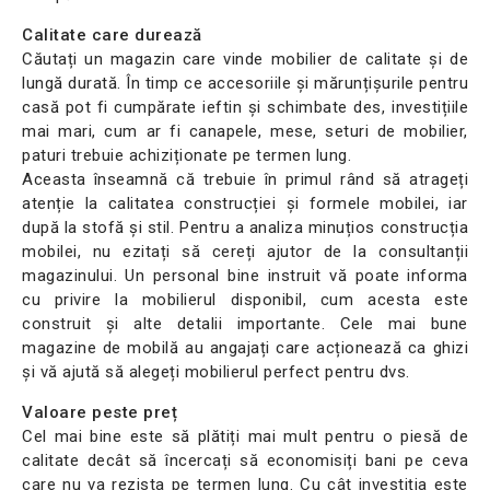
Calitate care durează
Căutați un magazin care vinde mobilier de calitate și de
lungă durată. În timp ce accesoriile și mărunțișurile pentru
casă pot fi cumpărate ieftin și schimbate des, investițiile
mai mari, cum ar fi canapele, mese, seturi de mobilier,
paturi trebuie achiziționate pe termen lung.
Aceasta înseamnă că trebuie în primul rând să atrageți
atenție la calitatea construcției și formele mobilei, iar
după la stofă și stil. Pentru a analiza minuțios construcția
mobilei, nu ezitați să cereți ajutor de la consultanții
magazinului. Un personal bine instruit vă poate informa
cu privire la mobilierul disponibil, cum acesta este
construit și alte detalii importante. Cele mai bune
magazine de mobilă au angajați care acționează ca ghizi
și vă ajută să alegeți mobilierul perfect pentru dvs.
Valoare peste preț
Cel mai bine este să plătiți mai mult pentru o piesă de
calitate decât să încercați să economisiți bani pe ceva
care nu va rezista pe termen lung. Cu cât investiția este