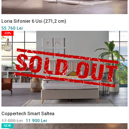
Loria Sifonier 6 Usi (271,2 cm)
55 760 Lei
-30%
Coppertech Smart Saltea
17 000 Lei
11 900 Lei
NEW