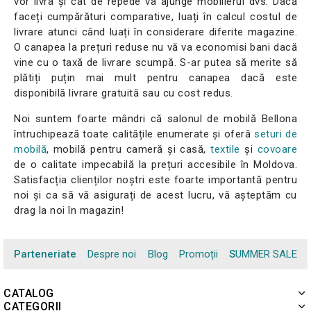
vor livra și cât de repede va ajunge mobilierul dvs. Dacă
faceți cumpărături comparative, luați în calcul costul de
livrare atunci când luați în considerare diferite magazine.
O canapea la prețuri reduse nu vă va economisi bani dacă
vine cu o taxă de livrare scumpă. S-ar putea să merite să
plătiți puțin mai mult pentru canapea dacă este
disponibilă livrare gratuită sau cu cost redus.
Noi suntem foarte mândri că salonul de mobilă Bellona
întruchipează toate calitățile enumerate și oferă
seturi de
mobilă
, mobilă pentru cameră și casă,
textile
și
covoare
de o calitate impecabilă la prețuri accesibile în Moldova.
Satisfacția clienților noștri este foarte importantă pentru
noi și ca să vă asigurați de acest lucru, vă așteptăm cu
drag la noi în magazin!
Parteneriate
Despre noi
Blog
Promoții
SUMMER SALE
CATALOG
CATEGORII