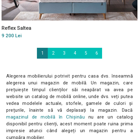
Reflex Saltea
9 200 Lei
1
2
3
4
5
6
Alegerea mobilierului potrivit pentru casa dvs. înseamnă
alegerea unui magazin de mobilă. Un magazin, care
prețuiește timpul clienților săi neapărat va avea pe
website un catalog de mobilă online, unde dvs. veți putea
vedea modelele actuale, stofele, gamele de culori și
prețurile, înainte să vă deplasați la magazin. Dacă
magazinul de mobilă în Сhișinău
nu are un catalog
disponibil pentru clienți, acest moment poate ruina prima
impresie atunci când alegeți un magazin pentru a
cumpăra mobilier.