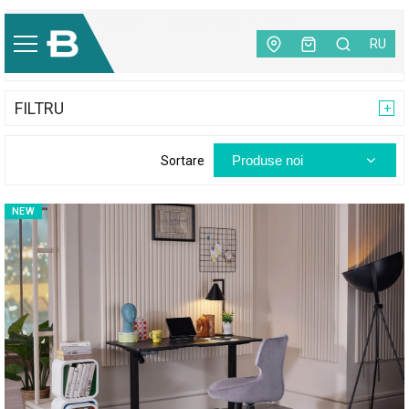
Principală
|
Mobilă
|
Mobilier copii
|
Birou
RU
CATEGORII
FILTRU
Produse noi
Sortare
NEW