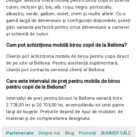
Desigur. Bellona oferă mobilă pentru birou copii în diferite
culori, inclusiv gri, bej, alb, roșu, negru, portocaliu,
albastru, verde, galben, violet, crem și multe altele. Cu o
gamă largă de dimensiuni și configurații disponibile, puteți
găsi varianta perfectă pentru orice dimensiune a camerei
și schemă de culori.
Cum pot achiziționa mobilă birou copii de la Bellona?
Clienții pot achiziționa mobila de birou pentru copii direct
de pe site-ul Bellona. Pentru asistență suplimentară,
clienții pot contacta serviciul clienți al Bellona.
Care este intervalul de preț pentru mobila de birou
pentru copii de la Bellona?
Intervalul de preț pentru birouri la Bellona variază între
2.778,00 lei și 20.705,00 lei, acomodându-se unei game
largi de bugete. Prețurile depind de tipul de mobilier, de
material și de complexitatea designului.
Parteneriate
Despre noi
Blog
Promoții
SUMMER SALE