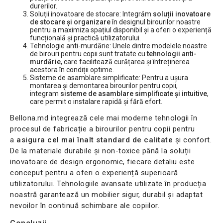
durerilor.
Soluții inovatoare de stocare: Integrăm
soluții inovatoare
de stocare și organizare
în designul birourilor noastre
pentru a maximiza spațiul disponibil și a oferi o experiență
funcțională și practică utilizatorului.
Tehnologie anti-murdărie: Unele dintre modelele noastre
de birouri pentru copii sunt tratate cu
tehnologii anti-
murdărie
, care facilitează curățarea și întreținerea
acestora în condiții optime.
Sisteme de asamblare simplificate: Pentru a ușura
montarea și demontarea birourilor pentru copii,
integram
sisteme de asamblare simplificate și intuitive
,
care permit o instalare rapidă și fără efort.
Bellona.md integrează cele mai moderne tehnologii în
procesul de fabricație a birourilor pentru copii pentru
a
asigura cel mai înalt standard de calitate
și confort.
De la materiale durabile și non-toxice până la soluții
inovatoare de design ergonomic, fiecare detaliu este
conceput pentru a oferi o experiență superioară
utilizatorului. Tehnologiile avansate utilizate în producția
noastră garantează un mobilier sigur, durabil și adaptat
nevoilor în continuă schimbare ale copiilor.