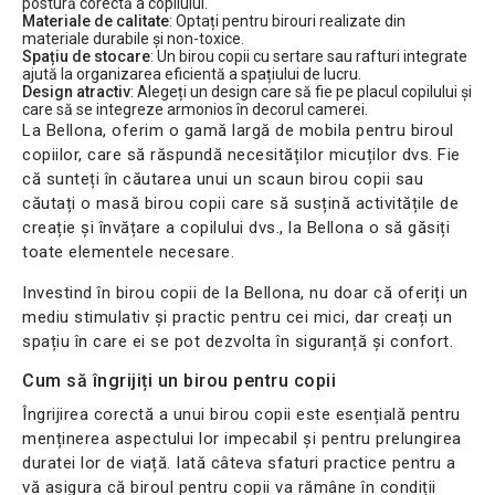
postură corectă a copilului.
Materiale de calitate
: Optați pentru birouri realizate din
materiale durabile și non-toxice.
Spațiu de stocare
: Un birou copii cu sertare sau rafturi integrate
ajută la organizarea eficientă a spațiului de lucru.
Design atractiv
: Alegeți un design care să fie pe placul copilului și
care să se integreze armonios în decorul camerei.
La Bellona, oferim o gamă largă de mobila pentru biroul
copiilor, care să răspundă necesităților micuților dvs. Fie
că sunteți în căutarea unui un scaun birou copii sau
căutați o masă birou copii care să susțină activitățile de
creație și învățare a copilului dvs., la Bellona o să găsiți
toate elementele necesare.
Investind în birou copii de la Bellona, nu doar că oferiți un
mediu stimulativ și practic pentru cei mici, dar creați un
spațiu în care ei se pot dezvolta în siguranță și confort.
Cum să îngrijiți un birou pentru copii
Îngrijirea corectă a unui birou copii este esențială pentru
menținerea aspectului lor impecabil și pentru prelungirea
duratei lor de viață. Iată câteva sfaturi practice pentru a
vă asigura că biroul pentru copii va rămâne în condiții