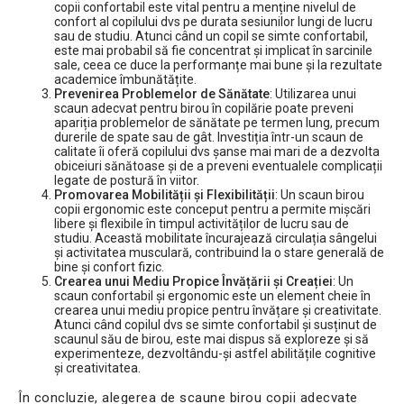
copii confortabil este vital pentru a menține nivelul de
confort al copilului dvs pe durata sesiunilor lungi de lucru
sau de studiu. Atunci când un copil se simte confortabil,
este mai probabil să fie concentrat și implicat în sarcinile
sale, ceea ce duce la performanțe mai bune și la rezultate
academice îmbunătățite.
Prevenirea Problemelor de Sănătate
: Utilizarea unui
scaun adecvat pentru birou în copilărie poate preveni
apariția problemelor de sănătate pe termen lung, precum
durerile de spate sau de gât. Investiția într-un scaun de
calitate îi oferă copilului dvs șanse mai mari de a dezvolta
obiceiuri sănătoase și de a preveni eventualele complicații
legate de postură în viitor.
Promovarea Mobilității și Flexibilității
: Un scaun birou
copii ergonomic este conceput pentru a permite mișcări
libere și flexibile în timpul activităților de lucru sau de
studiu. Această mobilitate încurajează circulația sângelui
și activitatea musculară, contribuind la o stare generală de
bine și confort fizic.
Crearea unui Mediu Propice Învățării și Creației
: Un
scaun confortabil și ergonomic este un element cheie în
crearea unui mediu propice pentru învățare și creativitate.
Atunci când copilul dvs se simte confortabil și susținut de
scaunul său de birou, este mai dispus să exploreze și să
experimenteze, dezvoltându-și astfel abilitățile cognitive
și creativitatea.
În concluzie, alegerea de scaune birou copii adecvate