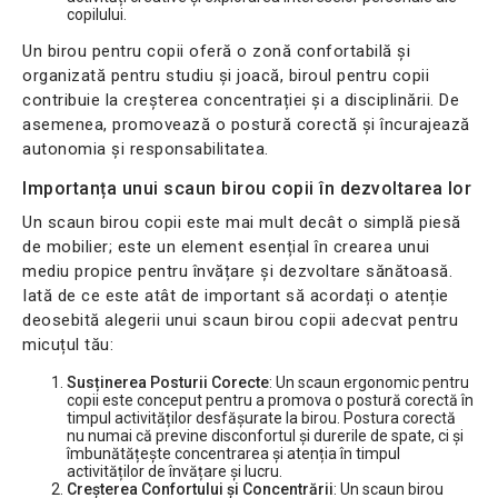
copilului.
Un birou pentru copii oferă o zonă confortabilă și
organizată pentru studiu și joacă, biroul pentru copii
contribuie la creșterea concentrației și a disciplinării. De
asemenea, promovează o postură corectă și încurajează
autonomia și responsabilitatea.
Importanța unui scaun birou copii în dezvoltarea lor
Un scaun birou copii este mai mult decât o simplă piesă
de mobilier; este un element esențial în crearea unui
mediu propice pentru învățare și dezvoltare sănătoasă.
Iată de ce este atât de important să acordați o atenție
deosebită alegerii unui scaun birou copii adecvat pentru
micuțul tău:
Susținerea Posturii Corecte
: Un scaun ergonomic pentru
copii este conceput pentru a promova o postură corectă în
timpul activităților desfășurate la birou. Postura corectă
nu numai că previne disconfortul și durerile de spate, ci și
îmbunătățește concentrarea și atenția în timpul
activităților de învățare și lucru.
Creșterea Confortului și Concentrării
: Un scaun birou