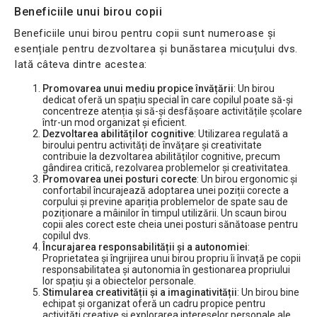
Beneficiile unui birou copii
Beneficiile unui birou pentru copii sunt numeroase și
esențiale pentru dezvoltarea și bunăstarea micuțului dvs.
Iată câteva dintre acestea:
Promovarea unui mediu propice învățării
: Un birou
dedicat oferă un spațiu special în care copilul poate să-și
concentreze atenția și să-și desfășoare activitățile școlare
într-un mod organizat și eficient.
Dezvoltarea abilităților cognitive
: Utilizarea regulată a
biroului pentru activități de învățare și creativitate
contribuie la dezvoltarea abilităților cognitive, precum
gândirea critică, rezolvarea problemelor și creativitatea.
Promovarea unei posturi corecte
: Un birou ergonomic și
confortabil încurajează adoptarea unei poziții corecte a
corpului și previne apariția problemelor de spate sau de
poziționare a mâinilor în timpul utilizării. Un scaun birou
copii ales corect este cheia unei posturi sănătoase pentru
copilul dvs.
Încurajarea responsabilității și a autonomiei
:
Proprietatea și îngrijirea unui birou propriu îi învață pe copii
responsabilitatea și autonomia în gestionarea propriului
lor spațiu și a obiectelor personale.
Stimularea creativității și a imaginativității
: Un birou bine
echipat și organizat oferă un cadru propice pentru
activități creative și explorarea intereselor personale ale