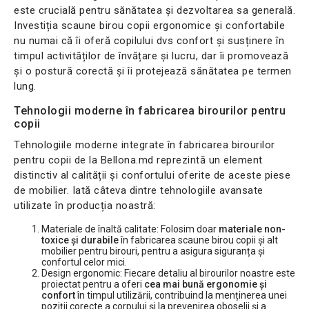
este crucială pentru sănătatea și dezvoltarea sa generală.
Investiția scaune birou copii ergonomice și confortabile
nu numai că îi oferă copilului dvs confort și susținere în
timpul activităților de învățare și lucru, dar îi promovează
și o postură corectă și îi protejează sănătatea pe termen
lung.
Tehnologii moderne în fabricarea birourilor pentru
copii
Tehnologiile moderne integrate în fabricarea birourilor
pentru copii de la Bellona.md reprezintă un element
distinctiv al calității și confortului oferite de aceste piese
de mobilier. Iată câteva dintre tehnologiile avansate
utilizate în producția noastră:
Materiale de înaltă calitate: Folosim doar
materiale non-
toxice și durabile
în fabricarea scaune birou copii și alt
mobilier pentru birouri, pentru a asigura siguranța și
confortul celor mici.
Design ergonomic: Fiecare detaliu al birourilor noastre este
proiectat pentru a oferi
cea mai bună ergonomie și
confort
în timpul utilizării, contribuind la menținerea unei
poziții corecte a corpului și la prevenirea oboselii și a