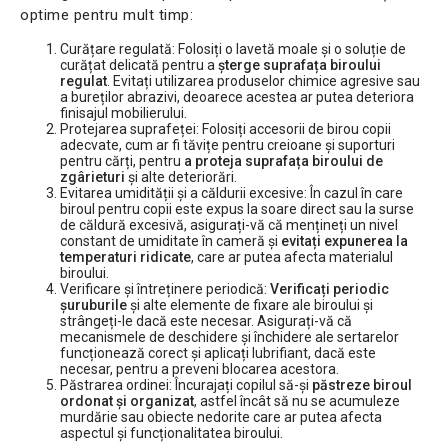
optime pentru mult timp:
Curățare regulată: Folosiți o lavetă moale și o soluție de
curățat delicată pentru a
șterge suprafața biroului
regulat
. Evitați utilizarea produselor chimice agresive sau
a bureților abrazivi, deoarece acestea ar putea deteriora
finisajul mobilierului.
Protejarea suprafeței: Folosiți accesorii de birou copii
adecvate, cum ar fi tăvițe pentru creioane și suporturi
pentru cărți, pentru
a proteja suprafața biroului de
zgârieturi
și alte deteriorări.
Evitarea umidității și a căldurii excesive: În cazul în care
biroul pentru copii este expus la soare direct sau la surse
de căldură excesivă, asigurați-vă că mențineți un nivel
constant de umiditate în cameră și
evitați expunerea la
temperaturi ridicate
, care ar putea afecta materialul
biroului.
Verificare și întreținere periodică:
Verificați periodic
șuruburile
și alte elemente de fixare ale biroului și
strângeți-le dacă este necesar. Asigurați-vă că
mecanismele de deschidere și închidere ale sertarelor
funcționează corect și aplicați lubrifiant, dacă este
necesar, pentru a preveni blocarea acestora.
Păstrarea ordinei: Încurajați copilul să-și
păstreze biroul
ordonat și organizat
, astfel încât să nu se acumuleze
murdărie sau obiecte nedorite care ar putea afecta
aspectul și funcționalitatea biroului.