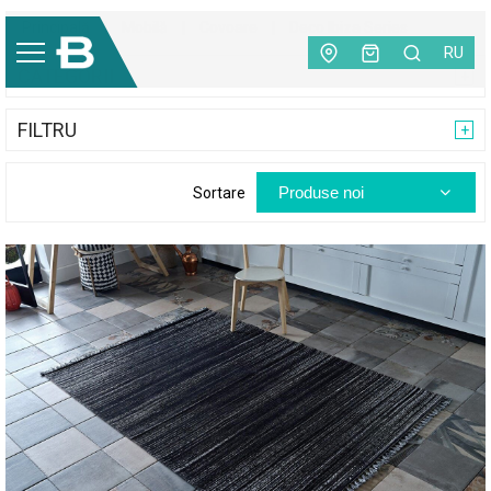
Principală
|
Mobilă
|
Covoare
|
Deco Ibiza Series
RU
CATEGORII
FILTRU
Produse noi
Sortare