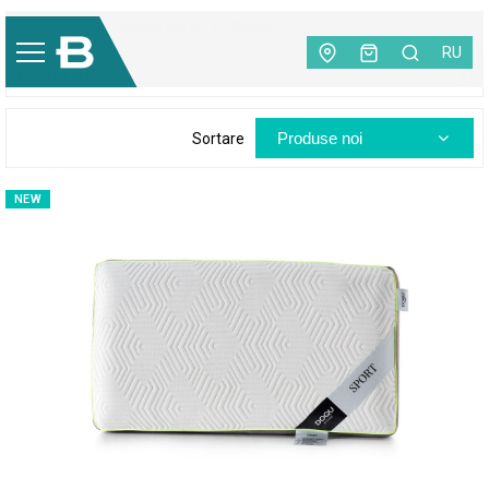
Principală
|
Home textil
|
Perne
RU
CATEGORII
Produse noi
Sortare
NEW