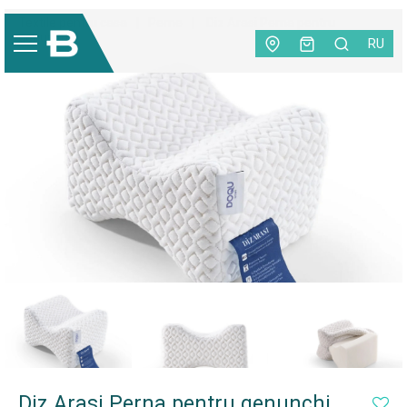
Textile pentru casa
|
Perne
|
Diz Arasi Perna pentru
genunchi
RU
Diz Arasi Perna pentru genunchi