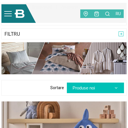
Principală
|
Home textil
|
Prosoape
RU
CATEGORII
FILTRU
Produse noi
Sortare