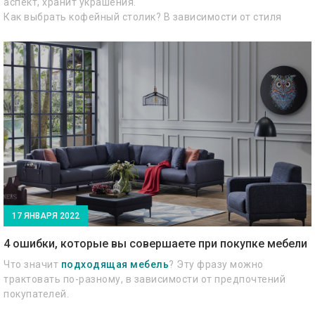
аспект, хранит украшения.
Как выбрать кофейный столик? В зависимости от стиля
вашей гостиной, бюджета, формы, размера или материала.
17 ЯНВАРЯ 2022
4 ошибки, которые вы совершаете при покупке мебели
Что значит
подходящая мебель
? Эту фразу можно
трактовать по-разному, в зависимости от предпочтений
покупателей.