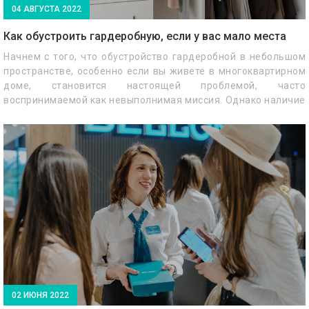
04 АВГУСТА 2022
Как обустроить гардеробную, если у вас мало места
Начнем с того, что обустройство гардеробной в небольшом
пространстве, особенно если вы живете в многоквартирном
доме, становится настоящей проблемой, часто
воспринимаемой как невыполнимая миссия. Однако наличие
гардеробной не требует так много места, как вы думаете.
Все сводится к грамотному планированию и максимальному
использованию имеющегося пространства.
02 ИЮНЯ 2022