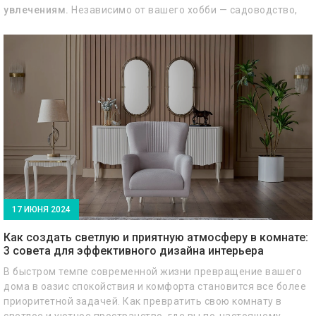
увлечениям.
Независимо от вашего хобби — садоводство,
рисование, чтение или рукоделие — лето предоставляет
отличные условия для реализации идей и раскрытия
творческого потенциала.
17 ИЮНЯ 2024
Как создать светлую и приятную атмосферу в комнате:
3 совета для эффективного дизайна интерьера
В быстром темпе современной жизни превращение вашего
дома в оазис спокойствия и комфорта становится все более
приоритетной задачей. Как превратить свою комнату в
светлое и уютное пространство, где вы по-настоящему