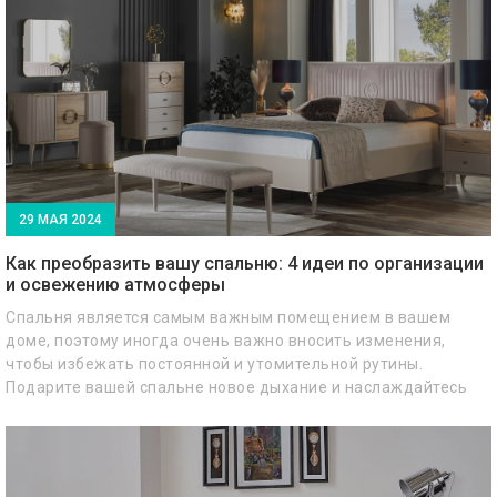
29 МАЯ 2024
Как преобразить вашу спальню: 4 идеи по организации
и освежению атмосферы
Спальня является самым важным помещением в вашем
доме, поэтому иногда очень важно вносить изменения,
чтобы избежать постоянной и утомительной рутины.
Подарите вашей спальне новое дыхание и наслаждайтесь
каждым мгновением сна, отдыха или просто релаксации. Не
стесняйтесь инвестировать время и ресурсы в обустройство
вашей спальни, потому что это место, где вы начинаете и
заканчиваете каждый день.