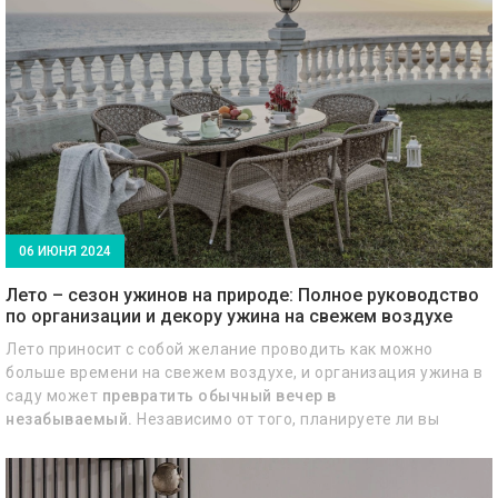
В Bellona мы считаем, что правильный уход и чистка ковров
имеют решающее значение. В этом подробном руководстве,
подготовленном Bellona, мы рассмотрим важность ухода за
коврами и предложим практические советы по их чистке.
06 ИЮНЯ 2024
Лето – сезон ужинов на природе: Полное руководство
по организации и декору ужина на свежем воздухе
Лето приносит с собой желание проводить как можно
больше времени на свежем воздухе, и организация ужина в
саду может
превратить обычный вечер в
незабываемый.
Независимо от того, планируете ли вы
романтический ужин, семейное собрание или вечеринку с
друзьями, выбор подходящей мебели и аксессуаров
является важным для создания приятной и комфортной