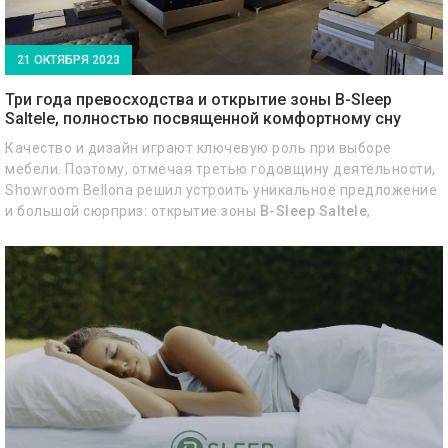
21 ОКТЯБРЯ 2023
Три года превосходства и открытие зоны B-Sleep
Saltele, полностью посвященной комфортному сну
Качество и дизайн играют ключевую роль при выборе
мебели. Поэтому, отмечая третью годовщину деятельности,
Showroom Bellona решил устроить уникальное предложение
и большой сюрприз: открытие зоны
B-Sleep Saltele
,
полностью посвященной комфортному сну.