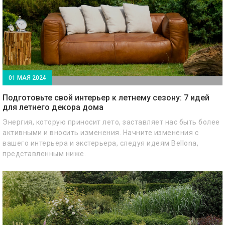
01 МАЯ 2024
Подготовьте свой интерьер к летнему сезону: 7 идей
для летнего декора дома
Энергия, которую приносит лето, заставляет нас быть более
активными и вносить изменения. Начните изменения с
вашего интерьера и экстерьера, следуя идеям Bellona,
представленным ниже.
Лето - это время, когда мы можем наслаждаться красотой
мира вокруг нас и вдохновляться свободой. Независимо от
вашего предпочтения в стиле интерьера, вы можете
привнести свет, цвета и пространство в ваш дом.