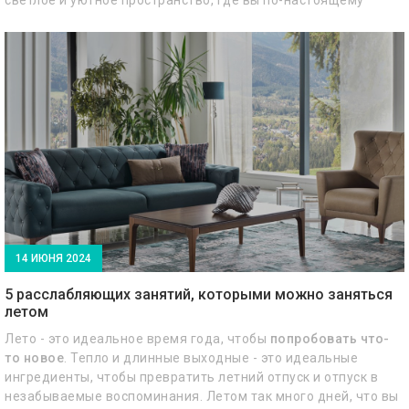
почувствуете себя как дома?
В этой статье вы найдете важные советы по дизайну
интерьера с использованием продукции Bellona. Мы
рассмотрим,
как можно улучшить естественное и
искусственное освещение
и как создать приятную и
расслабляющую атмосферу в вашем доме.
14 ИЮНЯ 2024
5 расслабляющих занятий, которыми можно заняться
летом
Лето - это идеальное время года, чтобы
попробовать что-
то новое
. Тепло и длинные выходные - это идеальные
ингредиенты, чтобы превратить летний отпуск и отпуск в
незабываемые воспоминания. Летом так много дней, что вы