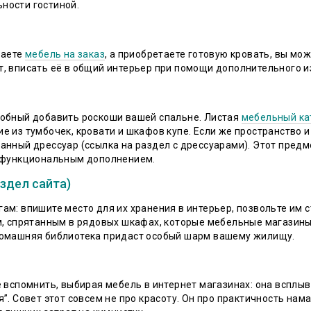
ности гостиной.
ваете
мебель на заказ
, а приобретаете готовую кровать, вы мо
, вписать её в общий интерьер при помощи дополнительного из
собный добавить роскоши вашей спальне. Листая
мебельный ка
е из тумбочек, кровати и шкафов купе. Если же пространство 
анный дрессуар (ссылка на раздел с дрессуарами). Этот предм
м функциональным дополнением.
здел сайта)
ам: впишите место для их хранения в интерьер, позвольте им 
м, спрятанным в рядовых шкафах, которые мебельные магазин
Домашняя библиотека придаст особый шарм вашему жилищу.
 вспомнить, выбирая мебель в интернет магазинах: она всплывё
”. Совет этот совсем не про красоту. Он про практичность нам