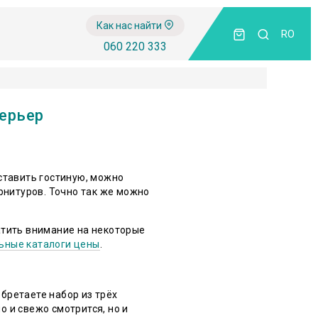
Как нас найти
RO
060 220 333
ерьер
ставить гостиную, можно
арнитуров. Точно так же можно
атить внимание на некоторые
ьные каталоги цены
.
бретаете набор из трёх
 и свежо смотрится, но и