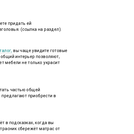
жете придать ей
головья. (ссылка на раздел).
талог,
вы чаще увидите готовые
и общий интерьер позволяют,
ет мебели не только украсит
стать частью общей
ы предлагают приобрести в
т в подсказках, когда вы
атрасник сбережёт матрас от