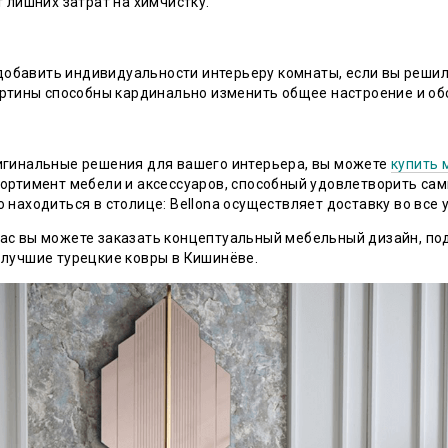
т лишних затрат на химчистку.
обавить индивидуальности интерьеру комнаты, если вы решил
Картины способны кардинально изменить общее настроение и об
ригинальные решения для вашего интерьера, вы можете
купить 
сортимент мебели и аксессуаров, способный удовлетворить сам
 находиться в столице: Bellona осуществляет доставку во все 
ас вы можете заказать концептуальный мебельный дизайн, по
 лучшие турецкие ковры в Кишинёве.