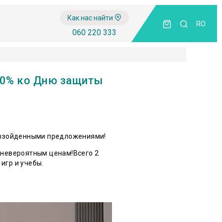
Как нас найти
RO
060 220 333
30% ко Дню защиты
евзойденными предложениями!
о невероятным ценам!Всего 2
игр и учебы.
вляется скидка 20%!