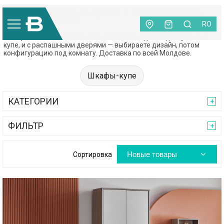
Главная
|
Мебель
|
Детская
|
Шкафы для детской
комнаты в Кишинёве
RO
27 вариантов в каталоге: большинство моделей доступны и с
купе, и с распашными дверями — выбираете дизайн, потом
конфигурацию под комнату. Доставка по всей Молдове.
Шкафы-купе
КАТЕГОРИИ
ФИЛЬТР
Новые товары
Сортировка