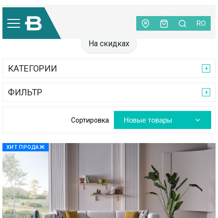
Главная
|
Мебель
|
Мебель для гостиной
|
Угловые
диваны
RO
На скидках
КАТЕГОРИИ
ФИЛЬТР
Новые товары
Сортировка
ХИТ ПРОДАЖ