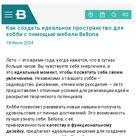
Главная
|
Блог
|
Как создать идеальное пространство
для хобби с помощью мебели Bellona
RO
Как создать идеальное пространство для
хобби с помощью мебели Bellona
18 Июня 2024
Лето — это время года, когда кажется, что в сутках
больше часов. Вы чувствуете себя энергичнее, и
это
идеальный момент, чтобы посвятить себя своим
увлечениям.
Независимо от вашего хобби —
садоводство, рисование, чтение или рукоделие — лето
предоставляет отличные условия для реализации идей и
раскрытия творческого потенциала.
Хобби позволяет развивать новые навыки и получать
удовольствие от личных достижений. Это возможность
лучше узнать себя. Bellona, с её
приверженностью
качеству и функциональному
дизайну
, предлагает идеальные решения для создания