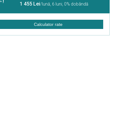
EȚ
1 455 Lei
/lună,
6 luni, 0% dobândă
Calculator rate