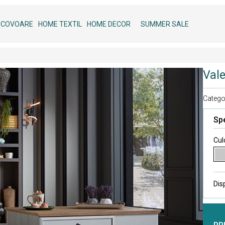
COVOARE
HOME TEXTIL
HOME DECOR
SUMMER SALE
Vale
Categor
Spe
Cul
Dis