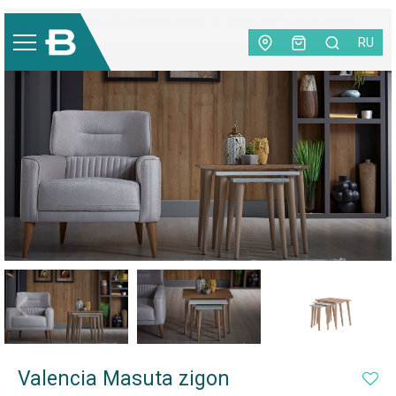
Mobilă
|
Living
|
Măsuță zigon
|
Valencia Masuta zigon
RU
Valencia Masuta zigon