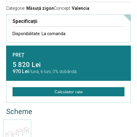
Categorie :
Măsuță zigon
Concept :
Valencia
Specificații
Disponibilitate:
La comanda
PREȚ
5 820 Lei
970 Lei
/lună,
6 luni, 0% dobândă
Calculator rate
Scheme