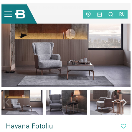
Mobilă
|
Living
|
Fotolii
|
Havana Fotoliu
RU
-30%
Havana Fotoliu