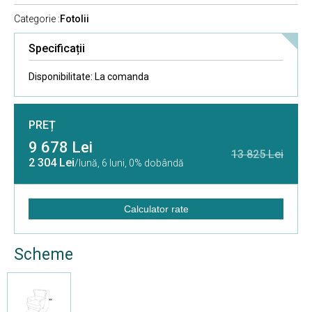
Categorie :
Fotolii
Specificații
Disponibilitate:
La comanda
PREȚ
9 678 Lei
13 825 Lei
2 304 Lei
/lună,
6 luni, 0% dobândă
Calculator rate
Scheme