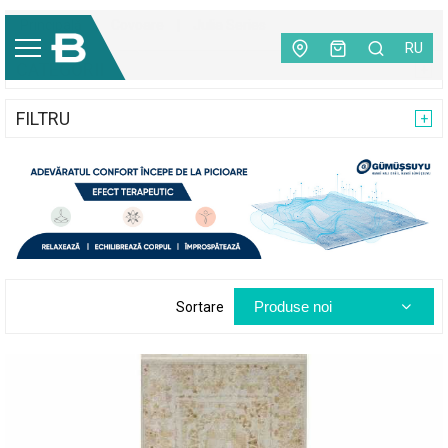
Principală
|
Covoare
|
Julia Series
RU
CATEGORII
FILTRU
Produse noi
Sortare