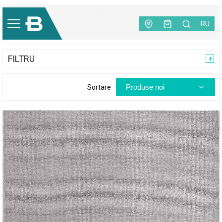
Principală
|
Covoare
|
Deco Fashion Series
RU
CATEGORII
FILTRU
Produse noi
Sortare