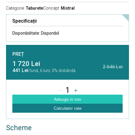
Categorie :
Taburete
Concept :
Mistral
Specificații
Disponibilitate:
Disponibil
PREȚ
1 720 Lei
2 646 Lei
441 Lei
/lună,
6 luni, 0% dobândă
1
Adauga in cos
Calculator rate
Scheme