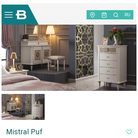
Mobilă
|
Dormitor
|
Taburete
|
Mistral Puf
RU
-35%
Mistral Puf