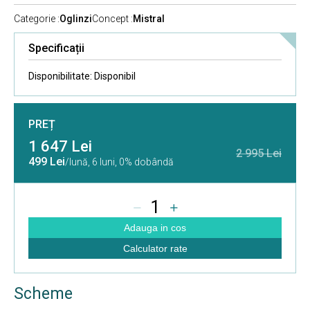
Categorie :
Oglinzi
Concept :
Mistral
Specificații
Disponibilitate:
Disponibil
PREȚ
1 647 Lei
2 995 Lei
499 Lei
/lună,
6 luni, 0% dobândă
1
Adauga in cos
Calculator rate
Scheme