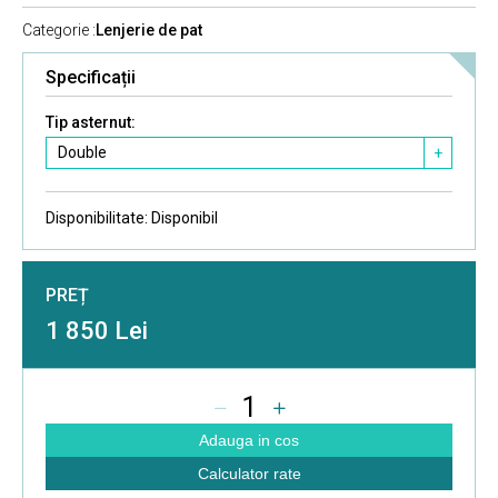
Categorie :
Lenjerie de pat
Specificații
Tip asternut:
Double
+
Disponibilitate:
Disponibil
PREȚ
1 850 Lei
1
Adauga in cos
Calculator rate