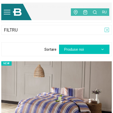
Principală
|
Mobilă
|
Textile pentru casa
|
Lenjerie de pat
RU
CATEGORII
FILTRU
Produse noi
Sortare
NEW