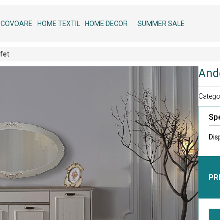
COVOARE
HOME TEXTIL
HOME DECOR
SUMMER SALE
fet
Ande
Categor
Spe
Dis
PR