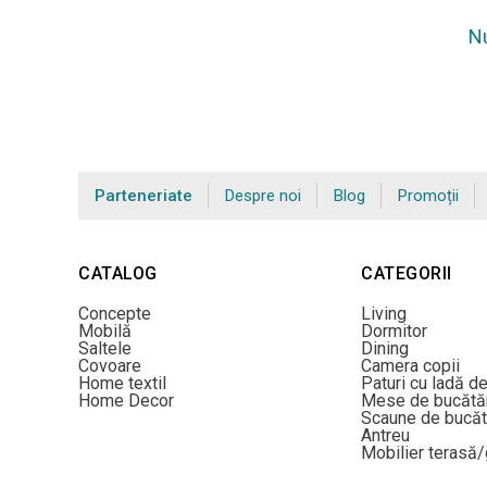
Nu
Parteneriate
Despre noi
Blog
Promoții
CATALOG
CATEGORII
Concepte
Living
Mobilă
Dormitor
Saltele
Dining
Covoare
Camera copii
Home textil
Paturi cu ladă d
Home Decor
Mese de bucătă
Scaune de bucăt
Antreu
Mobilier terasă