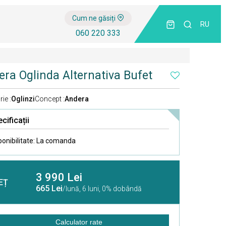
Cum ne găsiți
RU
060 220 333
ra Oglinda Alternativa Bufet
ie :
Oglinzi
Concept :
Andera
cificații
ponibilitate:
La comanda
3 990 Lei
EȚ
665 Lei
/lună,
6 luni, 0% dobândă
Calculator rate