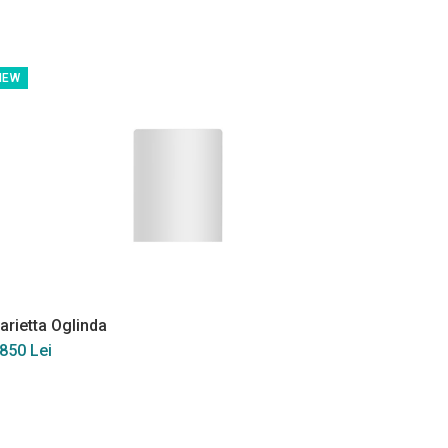
NEW
arietta Oglinda
Carlino
 850 Lei
2 514 L