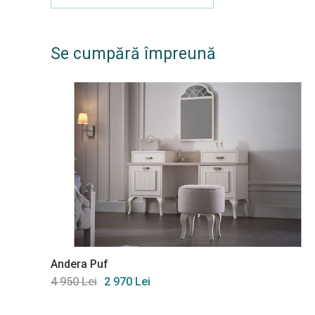
Se cumpără împreună
Andera Puf
4 950 Lei
2 970 Lei