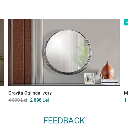
Gravita Oglinda Ivory
M
4 830 Lei
2 898 Lei
1
FEEDBACK