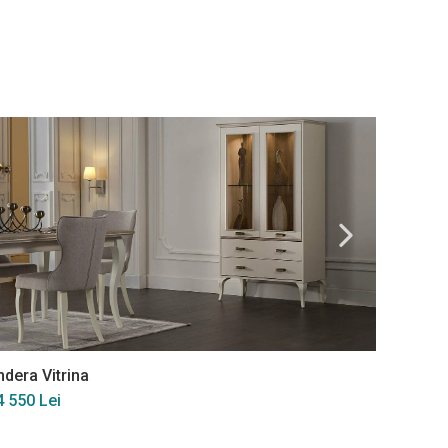
ndera Vitrina
Andera 
4 550 Lei
3 980 L