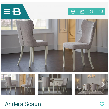
Mobilă
|
Dining
|
Scaune
|
Andera Scaun
RU
Andera Scaun