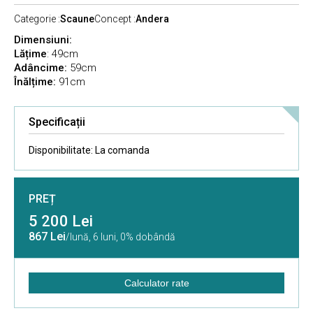
Categorie :
Scaune
Concept :
Andera
Dimensiuni:
Lățime
: 49cm
Adâncime
:
59cm
Înălțime
:
91cm
Specificații
Disponibilitate:
La comanda
PREȚ
5 200 Lei
867 Lei
/lună,
6 luni, 0% dobândă
Calculator rate