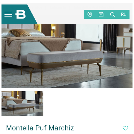
Mobilă
|
Dormitor
|
Taburete
|
Montella Puf Marchiz
RU
Montella Puf Marchiz