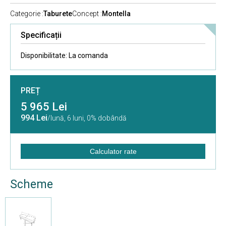
Categorie :
Taburete
Concept :
Montella
Specificații
Disponibilitate:
La comanda
PREȚ
5 965 Lei
994 Lei
/lună,
6 luni, 0% dobândă
Calculator rate
Scheme