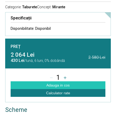
Categorie :
Taburete
Concept :
Mirante
Specificații
Disponibilitate:
Disponibil
PREȚ
2 064 Lei
2 580 Lei
430 Lei
/lună,
6 luni, 0% dobândă
1
Adauga in cos
Calculator rate
Scheme