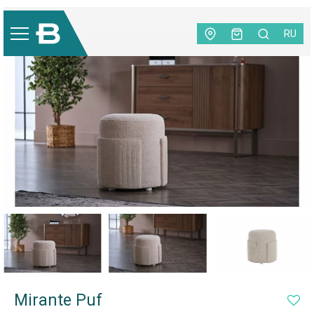
Mobilă
|
Dormitor
|
Taburete
|
Mirante Puf
RU
-20%
Mirante Puf