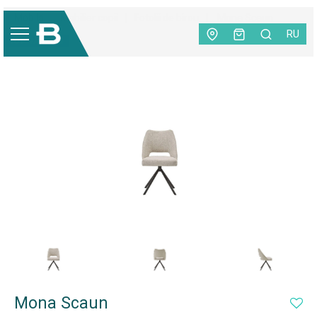
Mobilă
|
Mobilier copii
|
Fotolii de birou
|
Mona Scaun
RU
TOP VÂNZĂRI
Mona Scaun