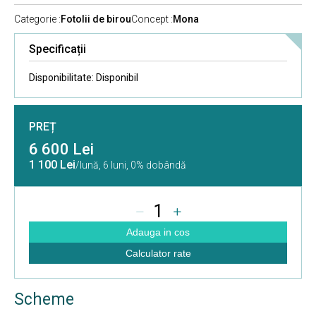
Categorie :
Fotolii de birou
Concept :
Mona
Specificații
Disponibilitate:
Disponibil
PREȚ
6 600 Lei
1 100 Lei
/lună,
6 luni, 0% dobândă
1
Adauga in cos
Calculator rate
Scheme