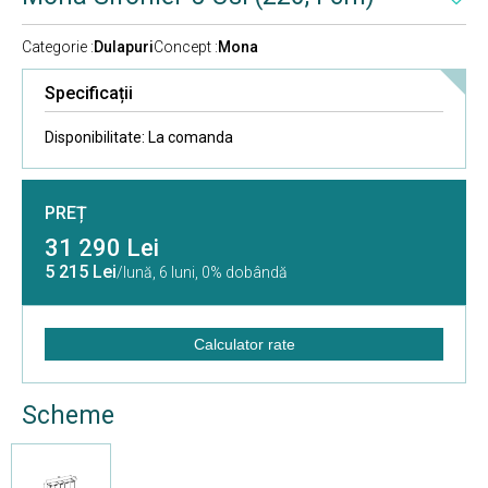
Categorie :
Dulapuri
Concept :
Mona
Specificații
Disponibilitate:
La comanda
PREȚ
31 290 Lei
5 215 Lei
/lună,
6 luni, 0% dobândă
Calculator rate
Scheme