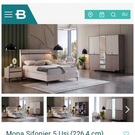
Mobilă
|
Dormitor
|
Dulapuri
|
Mona Sifonier 5 Usi (226,4
cm)
RU
Mona Sifonier 5 Usi (226,4 cm)