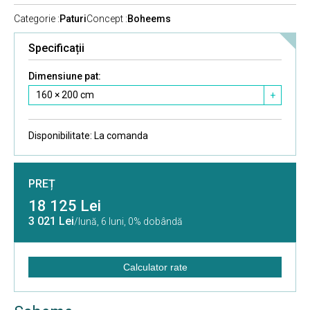
Categorie :
Paturi
Concept :
Boheems
Specificații
Dimensiune pat:
160 × 200 сm
+
Disponibilitate:
La comanda
PREȚ
18 125 Lei
3 021 Lei
/lună,
6 luni, 0% dobândă
Calculator rate