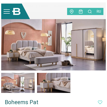
Mobilă
|
Dormitor
|
Paturi
|
Boheems Pat
RU
TOP VÂNZĂRI
Boheems Pat