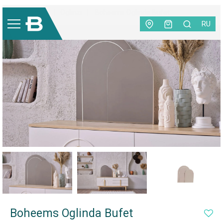
Home Decor
|
Oglinzi
|
Boheems Oglinda Bufet
RU
Boheems Oglinda Bufet