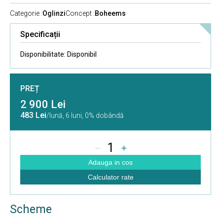
Categorie :
Oglinzi
Concept :
Boheems
Specificații
Disponibilitate:
Disponibil
PREȚ
2 900 Lei
483 Lei
/lună,
6 luni, 0% dobândă
1
Adauga in cos
Calculator rate
Scheme