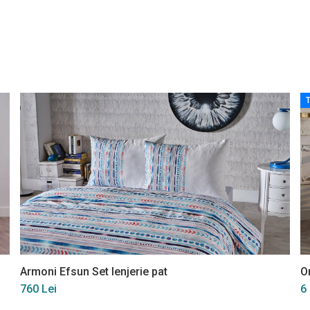
Armoni Efsun Set lenjerie pat
O
760 Lei
6