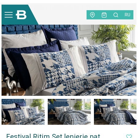
Textile pentru casa
|
Lenjerie de pat
|
Festival Ritim Set
lenjerie pat
RU
Festival Ritim Set lenjerie pat