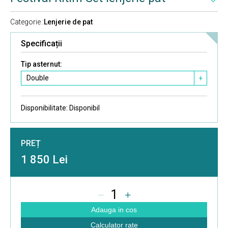
Categorie :
Lenjerie de pat
Specificații
Tip asternut:
Double
+
Disponibilitate:
Disponibil
PREȚ
1 850 Lei
1
Adauga in cos
Calculator rate