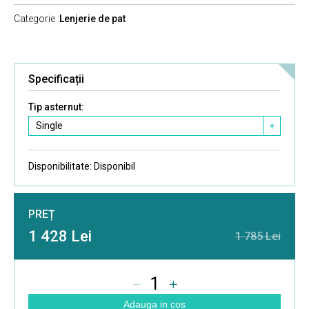
Categorie :
Lenjerie de pat
Specificații
Tip asternut:
Single
+
Disponibilitate:
Disponibil
PREȚ
1 428 Lei
1 785 Lei
1
Adauga in cos