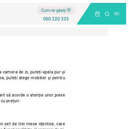
Cum ne găsiți
RU
060 220 333
 camera de zi, puteți apela pur și
a, puteți alege mobilier și pentru
sant să acorde o atenție unor piese
cu prețuri.
un set de trei mese identice, care