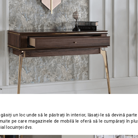
 găsiți un loc unde să le păstrați în interior, lăsați-le să devină par
șnuite pe care magazinele de mobilă le oferă să le cumpărați în plus 
al locuinței dvs.