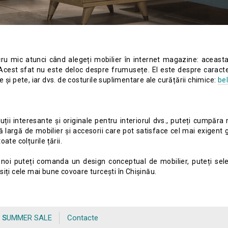
cru mic atunci când alegeți mobilier în internet magazine: aceasta
 Acest sfat nu este deloc despre frumusețe. El este despre caracter
 și pete, iar dvs. de costurile suplimentare ale curățării chimice:
be
uții interesante și originale pentru interiorul dvs., puteți cumpăra
 largă de mobilier și accesorii care pot satisface cel mai exigent g
toate colțurile țării.
a noi puteți comanda un design conceptual de mobilier, puteți sele
iți cele mai bune covoare turcești în Chișinău.
SUMMER SALE
Contacte