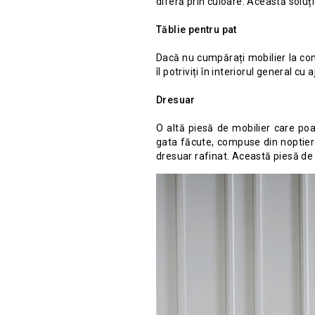
diferă prin culoare. Această soluți
Tăblie pentru pat
Dacă nu cumpărați mobilier la coma
îl potriviți în interiorul general cu
Dresuar
O altă piesă de mobilier care poa
gata făcute, compuse din noptiere,
dresuar rafinat. Această piesă de 