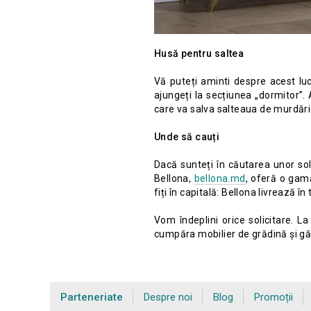
Husă pentru saltea
Vă puteți aminti despre acest lu
ajungeți la secțiunea „dormitor”.
care va salva salteaua de murdărie
Unde să cauți
Dacă sunteți în căutarea unor sol
Bellona,
bellona.md
, oferă o gamă
fiți în capitală: Bellona livrează în 
Vom îndeplini orice solicitare. L
cumpăra mobilier de grădină și găs
Parteneriate
Despre noi
Blog
Promoții