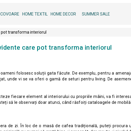
COVOARE
HOME TEXTIL
HOME DECOR
SUMMER SALE
 pot transforma interiorul
vidente care pot transforma interiorul
i oameni folosesc soluții gata făcute. De exemplu, pentru a amenaja
ițat, unde vi se va oferi o gamă de seturi pentru living. De asemene
cteze fiecare element al interiorului cu propriile mâini, va fi intere
teți să le observați doar atunci, când răsfoiți cataloagele de mobilă 
ra de zi. În loc de o masă de cafea tradițională, puteți procura 