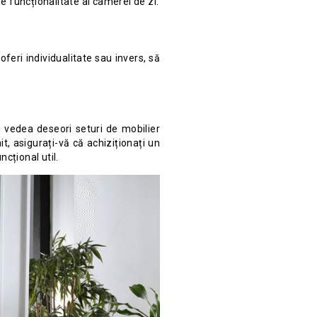
de funcționalitate al camerei de zi.
feri individualitate sau invers, să
i vedea deseori seturi de mobilier
t, asigurați-vă că achiziționați un
ncțional util.