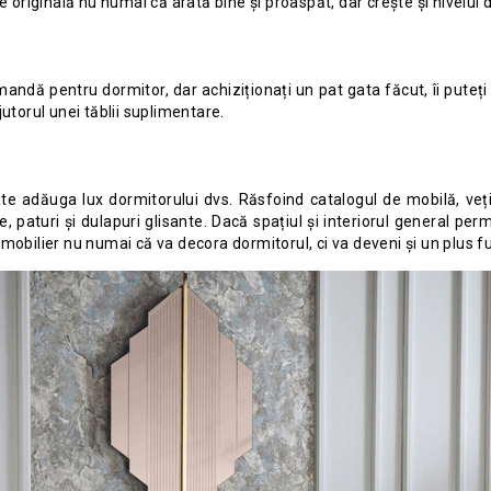
e originală nu numai că arată bine și proaspăt, dar crește și nivelul 
ndă pentru dormitor, dar achiziționați un pat gata făcut, îi puteți o
 ajutorul unei tăblii suplimentare.
te adăuga lux dormitorului dvs. Răsfoind catalogul de mobilă, veț
 paturi și dulapuri glisante. Dacă spațiul și interiorul general permi
mobilier nu numai că va decora dormitorul, ci va deveni și un plus fu