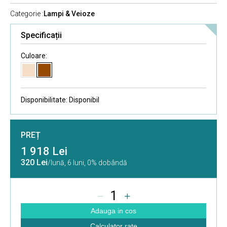
Categorie :
Lampi & Veioze
Specificații
Culoare:
Disponibilitate:
Disponibil
PREȚ
1 918 Lei
320 Lei
/lună,
6 luni, 0% dobândă
1
Adauga in cos
Calculator rate