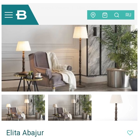
Home Decor
|
Lampi & Veioze
|
Elita Abajur
RU
Elita Abajur