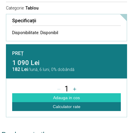
Categorie :
Tablou
Specificații
Disponibilitate:
Disponibil
PREȚ
1 090 Lei
182 Lei
/lună,
6 luni, 0% dobândă
1
Adauga in cos
Calculator rate