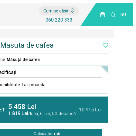
Cum ne găsiți
RU
060 220 333
 Masuta de cafea
ie :
Măsuță de cafea
cificații
ponibilitate:
La comanda
5 458 Lei
EȚ
10 915 Lei
1 819 Lei
/lună,
6 luni, 0% dobândă
Calculator rate