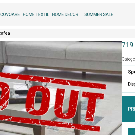
COVOARE
HOME TEXTIL
HOME DECOR
SUMMER SALE
cafea
719
Categor
Spe
Dis
PR