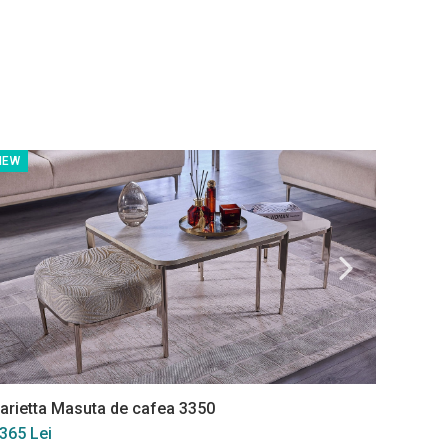
NEW
TOP VÂ
arietta Masuta de cafea 3350
Estella
 365 Lei
6 800 L