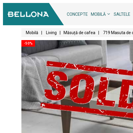
CONCEPTE
MOBILĂ
SALTELE
Mobilă
|
Living
|
Măsuță de cafea
|
719 Masuta de 
-50%