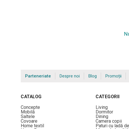
Nu
Parteneriate
Despre noi
Blog
Promoții
CATALOG
CATEGORII
Concepte
Living
Mobilă
Dormitor
Saltele
Dining
Covoare
Camera copii
Home textil
Paturi cu ladă d