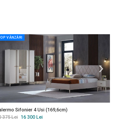
TOP VÂNZĂRI
TOP VÂ
alermo Sifonier 4 Usi (169,6cm)
Palermo
0 375 Lei
16 300 Lei
23 970 