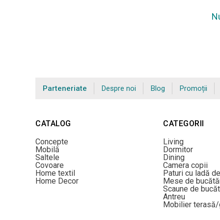
Nu
Parteneriate
Despre noi
Blog
Promoții
CATALOG
CATEGORII
Concepte
Living
Mobilă
Dormitor
Saltele
Dining
Covoare
Camera copii
Home textil
Paturi cu ladă d
Home Decor
Mese de bucătă
Scaune de bucăt
Antreu
Mobilier terasă