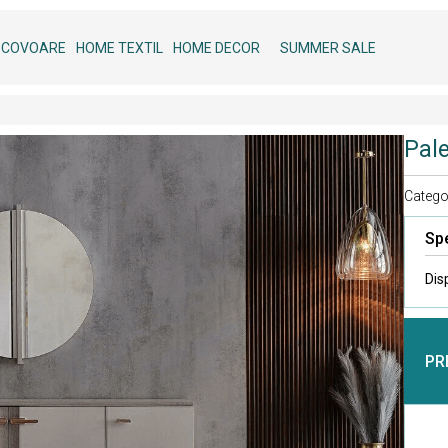
COVOARE
HOME TEXTIL
HOME DECOR
SUMMER SALE
Pal
Categor
Spe
Dis
PR