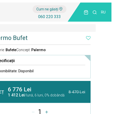
Cum ne găsiți
RU
060 220 333
ermo Bufet
ie :
Bufete
Concept :
Palermo
cificații
ponibilitate:
Disponibil
6 776 Lei
EȚ
8 470 Lei
1 412 Lei
/lună,
6 luni, 0% dobândă
1