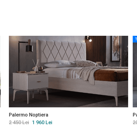
Palermo Noptiera
P
2 450 Lei
1 960 Lei
2