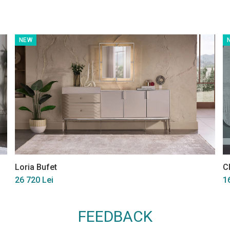
NEW
Loria Bufet
C
26 720 Lei
1
FEEDBACK