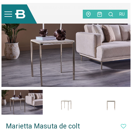
Mobilă
|
Living
|
Măsuțe de colț
|
Marietta Masuta de colt
RU
NEW
Marietta Masuta de colt