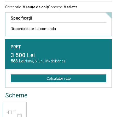
Categorie :
Măsuțe de colț
Concept :
Marietta
Specificații
Disponibilitate:
La comanda
PREȚ
3 500 Lei
583 Lei
/lună,
6 luni, 0% dobândă
Calculator rate
Scheme