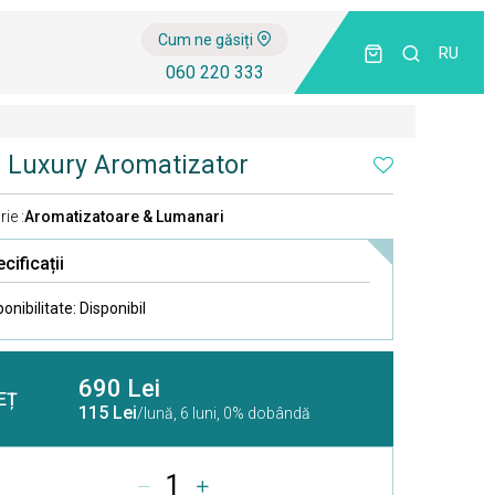
Cum ne găsiți
RU
060 220 333
r Luxury Aromatizator
ie :
Aromatizatoare & Lumanari
cificații
ponibilitate:
Disponibil
690 Lei
EȚ
115 Lei
/lună,
6 luni, 0% dobândă
1