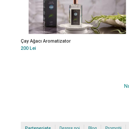
Çay Ağacı Aromatizator
200 Lei
Nu
Parteneriate
Despre noi
Blog
Promoții