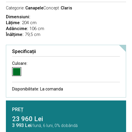
Categorie :
Canapele
Concept :
Claris
Dimensiuni:
Lățime
: 204 cm
Adâncime
:
106 cm
Înălțime
:
79,5 cm
Specificații
Culoare:
Disponibilitate:
La comanda
PREȚ
23 960 Lei
3 993 Lei
/lună,
6 luni, 0% dobândă