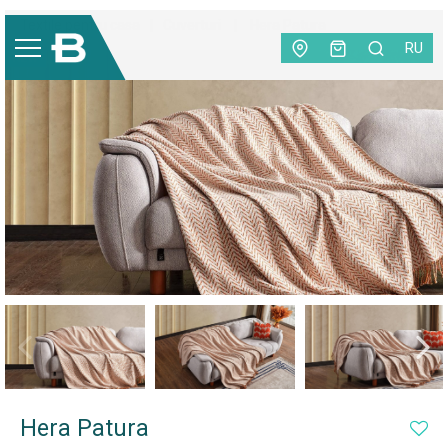
Textile pentru casa
|
Cuverturi
|
Hera Patura
RU
NEW
Hera Patura