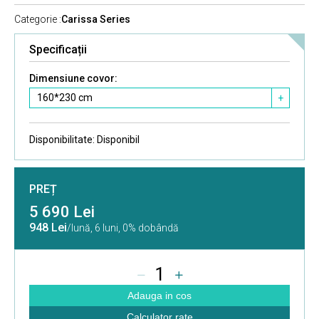
Categorie :
Carissa Series
Specificații
Dimensiune covor:
160*230 cm
+
Disponibilitate:
Disponibil
PREȚ
5 690 Lei
948 Lei
/lună,
6 luni, 0% dobândă
1
Adauga in cos
Calculator rate