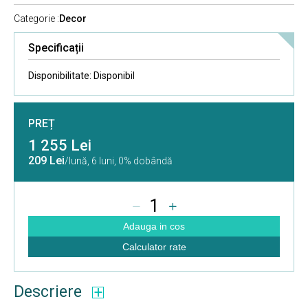
Categorie :
Decor
Specificații
Disponibilitate:
Disponibil
PREȚ
1 255 Lei
209 Lei
/lună,
6 luni, 0% dobândă
1
Adauga in cos
Calculator rate
Descriere