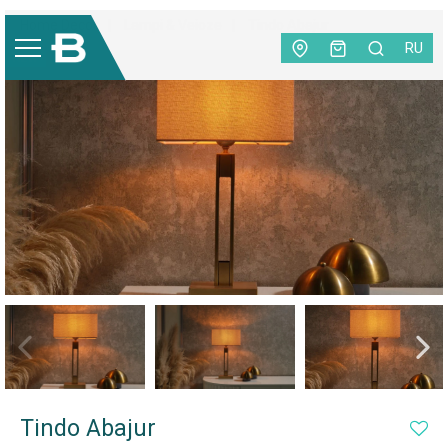
Home Decor
|
Lampi & Veioze
|
Tindo Abajur
RU
NEW
Tindo Abajur