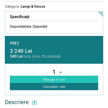
Categorie :
Lampi & Veioze
Specificații
Disponibilitate:
Disponibil
PREȚ
3 240 Lei
540 Lei
/lună,
6 luni, 0% dobândă
1
Adauga in cos
Calculator rate
Descriere