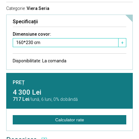
Categorie :
Viera Seria
Specificații
Dimensiune covor:
160*230 cm
+
Disponibilitate:
La comanda
PREȚ
4 300 Lei
717 Lei
/lună,
6 luni, 0% dobândă
Calculator rate