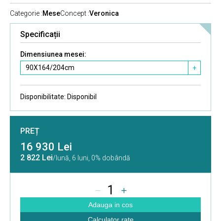
Categorie :
Mese
Concept :
Veronica
Specificații
Dimensiunea mesei:
90X164/204cm
+
Disponibilitate:
Disponibil
PREȚ
16 930 Lei
2 822 Lei
/lună,
6 luni, 0% dobândă
1
Adauga in cos
Calculator rate