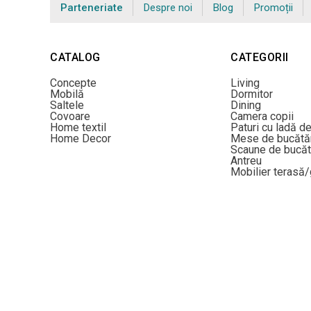
Parteneriate
Despre noi
Blog
Promoții
CATALOG
CATEGORII
Concepte
Living
Mobilă
Dormitor
Saltele
Dining
Covoare
Camera copii
Home textil
Paturi cu ladă d
Home Decor
Mese de bucătă
Scaune de bucăt
Antreu
Mobilier terasă