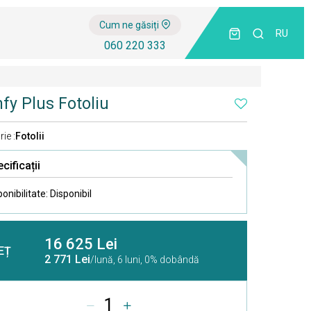
Cum ne găsiți
RU
060 220 333
fy Plus Fotoliu
ie :
Fotolii
cificații
ponibilitate:
Disponibil
16 625 Lei
EȚ
2 771 Lei
/lună,
6 luni, 0% dobândă
1