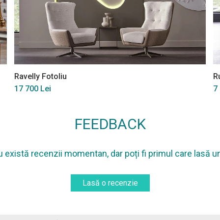
Ravelly Fotoliu
R
17 700 Lei
7
FEEDBACK
 există recenzii momentan, dar poți fi primul care lasă u
Lasă o recenzie