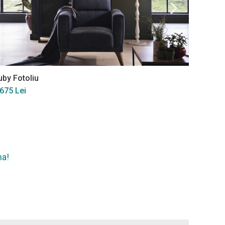
uby Fotoliu
Mirante
 675 Lei
10 715 
na!